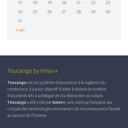
17
18
19
20
21
22
23
24
25
26
27
28
29
30
31
« Jan
Toucango by Innov+
Toucango
est un système d'assistance à la vigilance du
conducteur. Il a pour objectif d'aider à réduire le nombre
d'accidents liés à la fatigue et à la distraction au volant.
Toucango
a été créé par
Innov+
, une start-up française qui
conçoit des technologies innovantes de reconnaissance faciale
au service de l’homme.