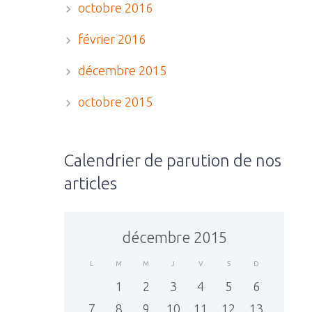
octobre 2016
février 2016
décembre 2015
octobre 2015
Calendrier de parution de nos
articles
décembre 2015
L
M
M
J
V
S
D
1
2
3
4
5
6
7
8
9
10
11
12
13