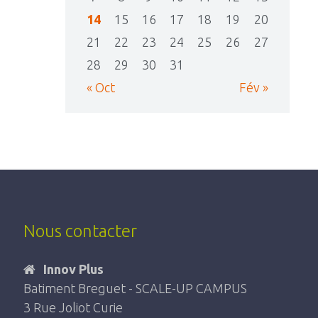
14
15
16
17
18
19
20
21
22
23
24
25
26
27
28
29
30
31
« Oct
Fév »
Nous contacter
Innov Plus
Batiment Breguet - SCALE-UP CAMPUS
3 Rue Joliot Curie